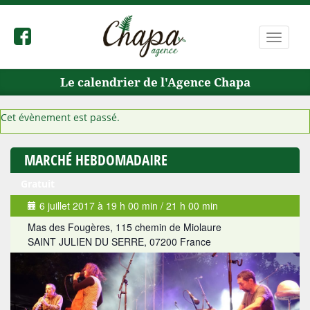
Bascule
la
navigat
Le calendrier de l'Agence Chapa
Cet évènement est passé.
MARCHÉ HEBDOMADAIRE
Gratuit
6 juillet 2017 à 19 h 00 min
/
21 h 00 min
Mas des Fougères,
115 chemin de Miolaure
SAINT JULIEN DU SERRE
,
07200
France