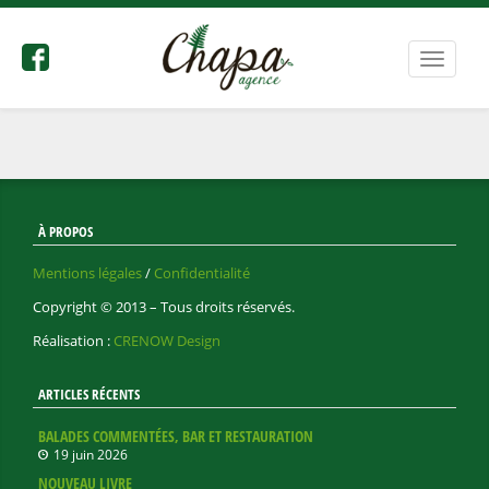
tisans
Bascule
 précédent
la
navigat
À PROPOS
Mentions légales
/
Confidentialité
Copyright © 2013 – Tous droits réservés.
Réalisation :
CRENOW Design
ARTICLES RÉCENTS
BALADES COMMENTÉES, BAR ET RESTAURATION
19 juin 2026
NOUVEAU LIVRE