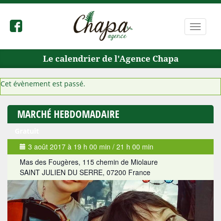
Bascule
la
navigat
Le calendrier de l'Agence Chapa
Cet évènement est passé.
MARCHÉ HEBDOMADAIRE
Gratuit
3 août 2017 à 19 h 00 min
/
21 h 00 min
Mas des Fougères,
115 chemin de Miolaure
SAINT JULIEN DU SERRE
,
07200
France