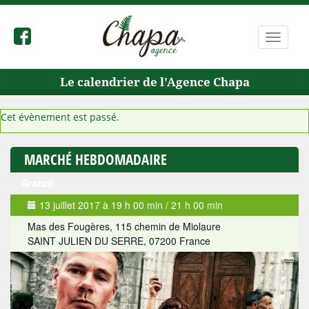
Bascule
la
navigat
Le calendrier de l'Agence Chapa
Cet évènement est passé.
MARCHÉ HEBDOMADAIRE
Gratuit
13 juillet 2017 à 19 h 00 min
/
21 h 00 min
Mas des Fougères,
115 chemin de Miolaure
SAINT JULIEN DU SERRE
,
07200
France