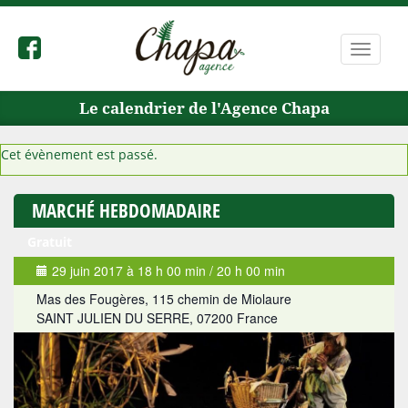
Bascule
la
navigat
Le calendrier de l'Agence Chapa
Cet évènement est passé.
MARCHÉ HEBDOMADAIRE
Gratuit
29 juin 2017 à 18 h 00 min
/
20 h 00 min
Mas des Fougères,
115 chemin de Miolaure
SAINT JULIEN DU SERRE
,
07200
France