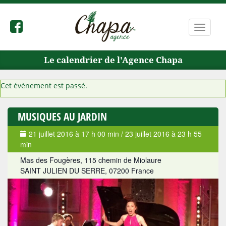
Bascule
la
navigat
Le calendrier de l'Agence Chapa
Cet évènement est passé.
MUSIQUES AU JARDIN
21 juillet 2016 à 17 h 00 min
/
23 juillet 2016 à 23 h 55
min
Mas des Fougères,
115 chemin de Miolaure
SAINT JULIEN DU SERRE
,
07200
France