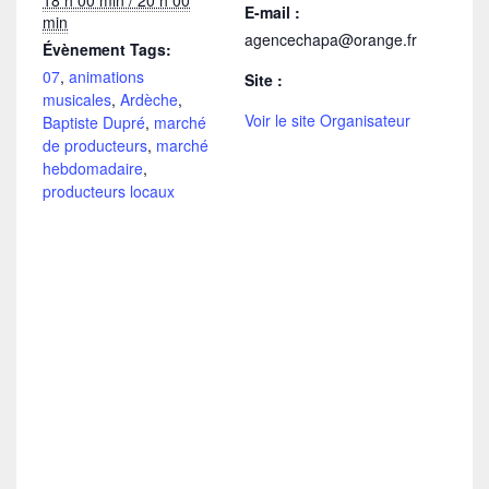
18 h 00 min / 20 h 00
E-mail :
min
agencechapa@orange.fr
Évènement Tags:
07
,
animations
Site :
musicales
,
Ardèche
,
Voir le site Organisateur
Baptiste Dupré
,
marché
de producteurs
,
marché
hebdomadaire
,
producteurs locaux