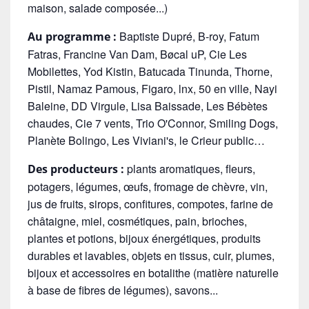
maison, salade composée...)
Baptiste Dupré, B-roy, Fatum
Au programme :
Fatras, Francine Van Dam, Bøcal uP, Cie Les
Mobilettes, Yod Kistin, Batucada Tinunda, Thorne,
Pistil, Namaz Pamous, Figaro, lnx, 50 en ville, Nayi
Baleine, DD Virgule, Lisa Baissade, Les Bébètes
chaudes, Cie 7 vents, Trio O'Connor, Smiling Dogs,
Planète Bolingo, Les Viviani's, le Crieur public…
plants aromatiques, fleurs,
Des producteurs :
potagers, légumes, œufs, fromage de chèvre, vin,
jus de fruits, sirops, confitures, compotes, farine de
châtaigne, miel, cosmétiques, pain, brioches,
plantes et potions, bijoux énergétiques, produits
durables et lavables, objets en tissus, cuir, plumes,
bijoux et accessoires en botalithe (matière naturelle
à base de fibres de légumes), savons...