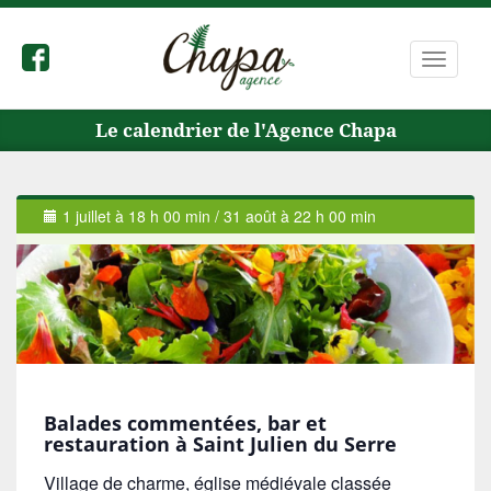
Bascule
la
navigat
Le calendrier de l'Agence Chapa
1 juillet à 18 h 00 min
/
31 août à 22 h 00 min
Balades commentées, bar et
restauration à Saint Julien du Serre
Village de charme, église médiévale classée