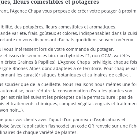
ues, fleurs comestibles et potagères
rant, l’Agence Chapa vous propose de créer votre potager à proxim
bilité, des potagères, fleurs comestibles et aromatiques.
ande variété, frais, goûteux et colorés, indispensables dans la cuis
ortante en vous dispensant d’achats quotidiens souvent onéreux.
ui vous intéressent lors de votre commande du potager.
ue et issus de semences bio, non hybrides F1, non OGM, variétés
iériste Graines à Papilles). L’Agence Chapa privilégie, chaque foi
uvergne-Rhônes-Alpes donc adaptées à ce territoire. Pour chaque var
donnant les caractéristiques botaniques et culinaires de celle-ci.
us soucier que de la cueillette. Nous réalisons nous-mêmes une foi
st automatisé, pour réduire la consommation d’eau les plantes sont
ger est réalisé suivant les préceptes de la permaculture : pas de
is et traitements chimiques, compost végétal, engrais et traitemen
von noir...).
pour vos clients avec l'ajout d'un panneau d’explications et
oise (avec l’application flashcode) un code QR renvoie sur une fich
linaires de chaque variété de plantes.