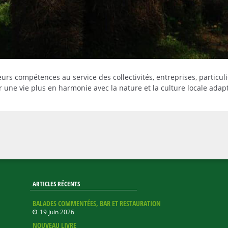
s compétences au service des collectivités, entreprises, particulie
 une vie plus en harmonie avec la nature et la culture locale adapt
ARTICLES RÉCENTS
BALADES COMMENTÉES, BAR ET RESTAURATION
19 juin 2026
NOUVEAU LIVRE